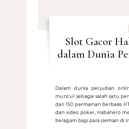
Slot Gacor Ha
dalam Dunia Pe
Dalam dunia perjudian online yang terus berkembang, Habanero telah
muncul sebagai salah satu pe
dari 150 permainan berbasis 
dan video poker, Habanero m
beragam bagi para pemain di I