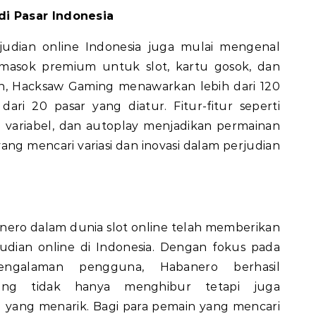
i Pasar Indonesia
rjudian online Indonesia juga mulai mengenal
masok premium untuk slot, kartu gosok, dan
, Hacksaw Gaming menawarkan lebih dari 120
dari 20 pasar yang diatur.
Fitur-fitur seperti
n variabel, dan autoplay menjadikan permainan
ng mencari variasi dan inovasi dalam perjudian
nero dalam dunia slot online telah memberikan
udian online di Indonesia.
Dengan fokus pada
pengalaman pengguna, Habanero berhasil
ang tidak hanya menghibur tetapi juga
yang menarik.
Bagi para pemain yang mencari