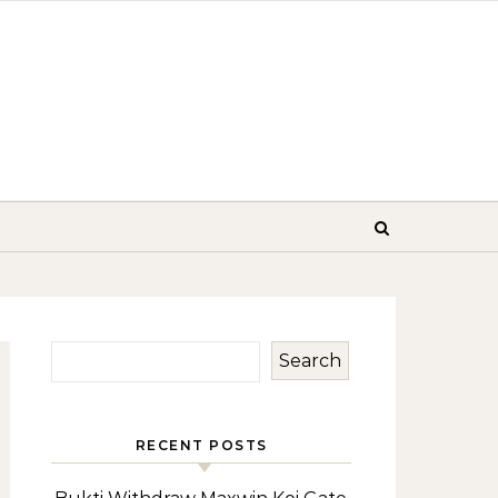
Search
RECENT POSTS