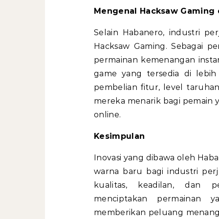
Mengenal Hacksaw Gaming d
Selain Habanero, industri pe
Hacksaw Gaming.
Sebagai pe
permainan kemenangan instan
game yang tersedia di lebih 
pembelian fitur, level taruha
mereka menarik bagi pemain ya
online.
​
Kesimpulan
Inovasi yang dibawa oleh Haba
warna baru bagi industri perj
kualitas, keadilan, dan 
menciptakan permainan y
memberikan peluang menang 