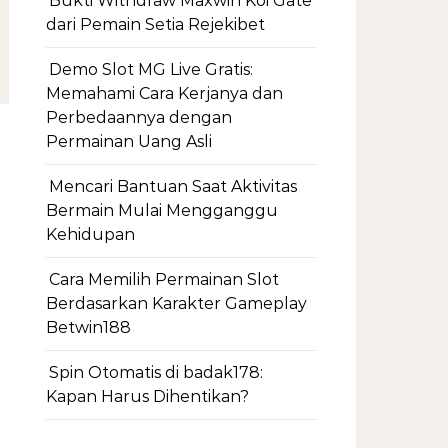
Bukti Withdraw Maxwin Koi Gate
dari Pemain Setia Rejekibet
Demo Slot MG Live Gratis:
Memahami Cara Kerjanya dan
Perbedaannya dengan
Permainan Uang Asli
Mencari Bantuan Saat Aktivitas
Bermain Mulai Mengganggu
Kehidupan
Cara Memilih Permainan Slot
Berdasarkan Karakter Gameplay
Betwin188
Spin Otomatis di badak178:
Kapan Harus Dihentikan?