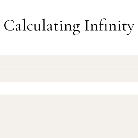
Calculating Infinity