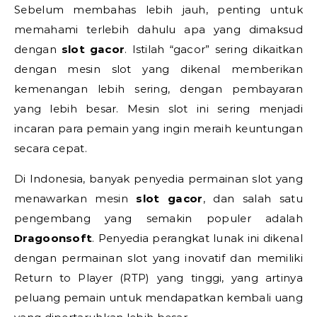
Sebelum membahas lebih jauh, penting untuk
memahami terlebih dahulu apa yang dimaksud
dengan
slot gacor
. Istilah “gacor” sering dikaitkan
dengan mesin slot yang dikenal memberikan
kemenangan lebih sering, dengan pembayaran
yang lebih besar. Mesin slot ini sering menjadi
incaran para pemain yang ingin meraih keuntungan
secara cepat.
Di Indonesia, banyak penyedia permainan slot yang
menawarkan mesin
slot gacor
, dan salah satu
pengembang yang semakin populer adalah
Dragoonsoft
. Penyedia perangkat lunak ini dikenal
dengan permainan slot yang inovatif dan memiliki
Return to Player (RTP) yang tinggi, yang artinya
peluang pemain untuk mendapatkan kembali uang