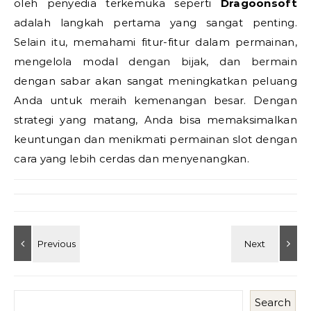
oleh penyedia terkemuka seperti
Dragoonsoft
adalah langkah pertama yang sangat penting.
Selain itu, memahami fitur-fitur dalam permainan,
mengelola modal dengan bijak, dan bermain
dengan sabar akan sangat meningkatkan peluang
Anda untuk meraih kemenangan besar. Dengan
strategi yang matang, Anda bisa memaksimalkan
keuntungan dan menikmati permainan slot dengan
cara yang lebih cerdas dan menyenangkan.
Search