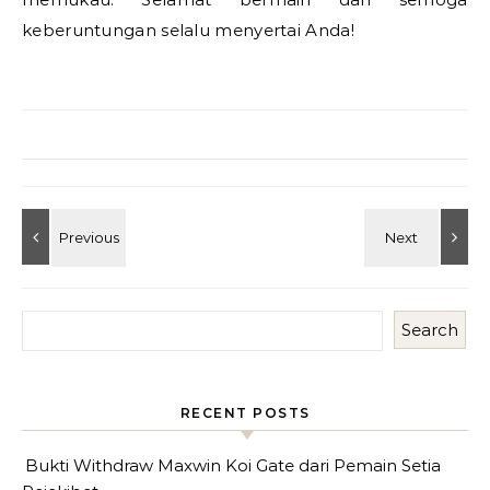
keberuntungan selalu menyertai Anda!
Search
RECENT POSTS
Bukti Withdraw Maxwin Koi Gate dari Pemain Setia