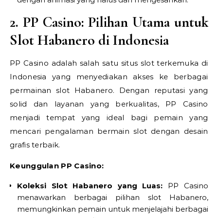
2. PP Casino: Pilihan Utama untuk
Slot Habanero di Indonesia
PP Casino adalah salah satu situs slot terkemuka di
Indonesia yang menyediakan akses ke berbagai
permainan slot Habanero. Dengan reputasi yang
solid dan layanan yang berkualitas, PP Casino
menjadi tempat yang ideal bagi pemain yang
mencari pengalaman bermain slot dengan desain
grafis terbaik.
Keunggulan PP Casino:
Koleksi Slot Habanero yang Luas:
PP Casino
menawarkan berbagai pilihan slot Habanero,
memungkinkan pemain untuk menjelajahi berbagai