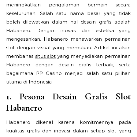
meningkatkan pengalaman bermain secara
keseluruhan. Salah satu nama besar yang tidak
boleh dilewatkan dalam hal desain grafis adalah
Habanero. Dengan inovasi dan estetika yang
mengesankan, Habanero menawarkan permainan
slot dengan visual yang memukau. Artikel ini akan
membahas
situs slot
yang menyediakan permainan
Habanero dengan desain grafis terbaik, serta
bagaimana PP Casino menjadi salah satu pilihan
utama di Indonesia.
1. Pesona Desain Grafis Slot
Habanero
Habanero dikenal karena komitmennya pada
kualitas grafis dan inovasi dalam setiap slot yang