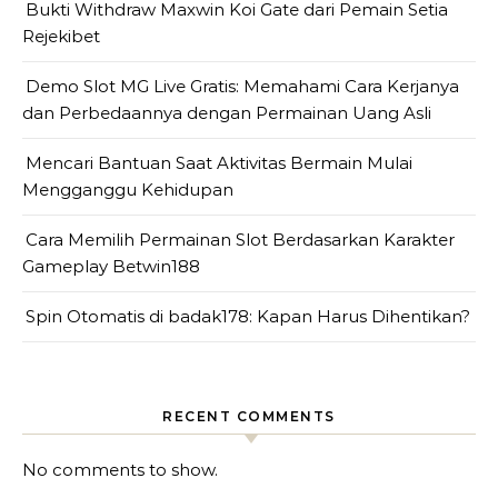
Bukti Withdraw Maxwin Koi Gate dari Pemain Setia
Rejekibet
Demo Slot MG Live Gratis: Memahami Cara Kerjanya
dan Perbedaannya dengan Permainan Uang Asli
Mencari Bantuan Saat Aktivitas Bermain Mulai
Mengganggu Kehidupan
Cara Memilih Permainan Slot Berdasarkan Karakter
Gameplay Betwin188
Spin Otomatis di badak178: Kapan Harus Dihentikan?
RECENT COMMENTS
No comments to show.