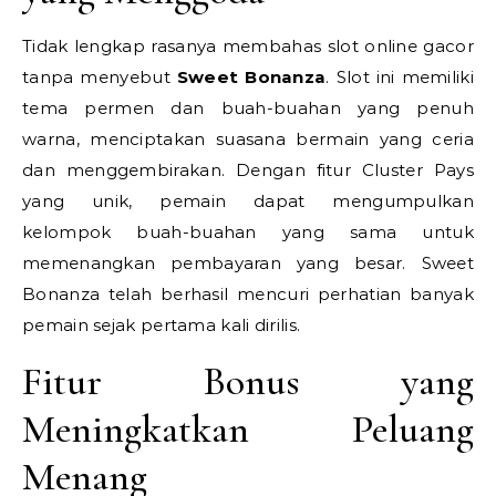
Tidak lengkap rasanya membahas slot online gacor
tanpa menyebut
Sweet Bonanza
.
Slot ini memiliki
tema permen dan buah-buahan yang penuh
warna, menciptakan suasana bermain yang ceria
dan menggembirakan.
Dengan fitur Cluster Pays
yang unik, pemain dapat mengumpulkan
kelompok buah-buahan yang sama untuk
memenangkan pembayaran yang besar.
Sweet
Bonanza telah berhasil mencuri perhatian banyak
pemain sejak pertama kali dirilis.
Fitur Bonus yang
Meningkatkan Peluang
Menang