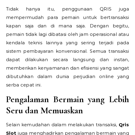
Tidak hanya itu, penggunaan QRIS juga
mempermudah para pemain untuk bertransaksi
kapan saja dan di mana saja. Dengan begitu,
pemain tidak lagi dibatasi oleh jam operasional atau
kendala teknis lainnya yang sering terjadi pada
sistem pembayaran konvensional. Semua transaksi
dapat dilakukan secara langsung dan instan,
memberikan kenyamanan dan efisiensi yang sangat
dibutuhkan dalam dunia perjudian online yang
serba cepat ini.
Pengalaman Bermain yang Lebih
Seru dan Memuaskan
Selain kemudahan dalam melakukan transaksi,
Qris
Slot
juga menghadirkan pengalaman bermain yang