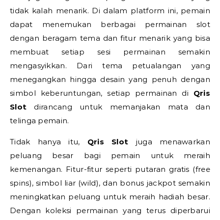
tidak kalah menarik. Di dalam platform ini, pemain
dapat menemukan berbagai permainan slot
dengan beragam tema dan fitur menarik yang bisa
membuat setiap sesi permainan semakin
mengasyikkan. Dari tema petualangan yang
menegangkan hingga desain yang penuh dengan
simbol keberuntungan, setiap permainan di
Qris
Slot
dirancang untuk memanjakan mata dan
telinga pemain.
Tidak hanya itu,
Qris Slot
juga menawarkan
peluang besar bagi pemain untuk meraih
kemenangan. Fitur-fitur seperti putaran gratis (free
spins), simbol liar (wild), dan bonus jackpot semakin
meningkatkan peluang untuk meraih hadiah besar.
Dengan koleksi permainan yang terus diperbarui