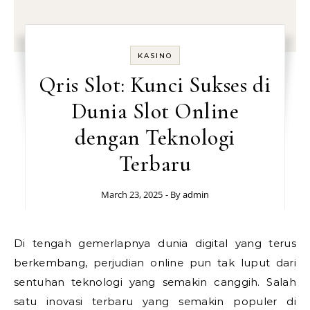
KASINO
Qris Slot: Kunci Sukses di
Dunia Slot Online
dengan Teknologi
Terbaru
March 23, 2025
- By
admin
Di tengah gemerlapnya dunia digital yang terus
berkembang, perjudian online pun tak luput dari
sentuhan teknologi yang semakin canggih. Salah
satu inovasi terbaru yang semakin populer di