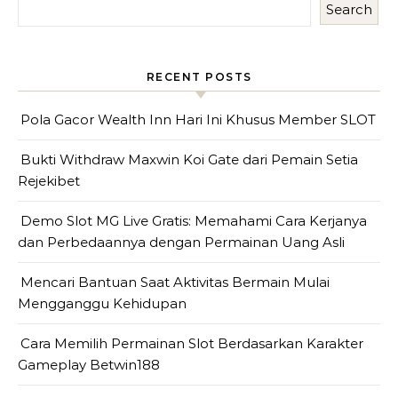
Search
RECENT POSTS
Pola Gacor Wealth Inn Hari Ini Khusus Member SLOT
Bukti Withdraw Maxwin Koi Gate dari Pemain Setia
Rejekibet
Demo Slot MG Live Gratis: Memahami Cara Kerjanya
dan Perbedaannya dengan Permainan Uang Asli
Mencari Bantuan Saat Aktivitas Bermain Mulai
Mengganggu Kehidupan
Cara Memilih Permainan Slot Berdasarkan Karakter
Gameplay Betwin188