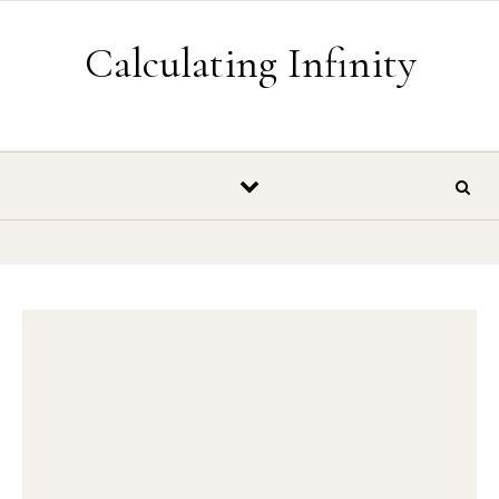
Skip to content
Calculating Infinity