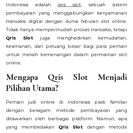
Indonesia adalah
qris slot
, sebuah sistem
pembayaran yang menggabungkan kenyamanan
transaksi digital dengan dunia hiburan slot online.
Tidak hanya mempermudah proses transaksi, tetapi
Qris Slot
juga menghadirkan kemudahan,
keamanan, dan peluang besar bagi para pemain
untuk meraih kemenangan dalam permainan slot
online.
Mengapa Qris Slot Menjadi
Pilihan Utama?
Pemain judi online di Indonesia pasti familiar
dengan beragam metode pembayaran yang
ditawarkan oleh berbagai platform. Namun, apa
yang membedakan
Qris Slot
dengan metode