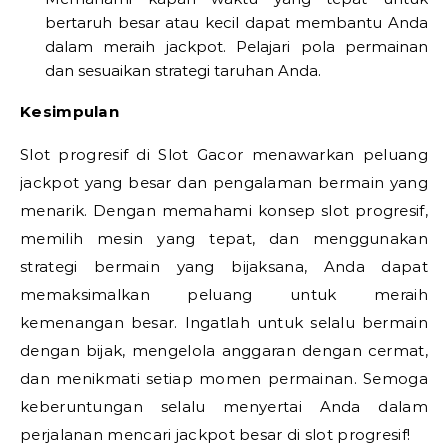
bertaruh besar atau kecil dapat membantu Anda
dalam meraih jackpot. Pelajari pola permainan
dan sesuaikan strategi taruhan Anda.
Kesimpulan
Slot progresif di Slot Gacor menawarkan peluang
jackpot yang besar dan pengalaman bermain yang
menarik. Dengan memahami konsep slot progresif,
memilih mesin yang tepat, dan menggunakan
strategi bermain yang bijaksana, Anda dapat
memaksimalkan peluang untuk meraih
kemenangan besar. Ingatlah untuk selalu bermain
dengan bijak, mengelola anggaran dengan cermat,
dan menikmati setiap momen permainan. Semoga
keberuntungan selalu menyertai Anda dalam
perjalanan mencari jackpot besar di slot progresif!