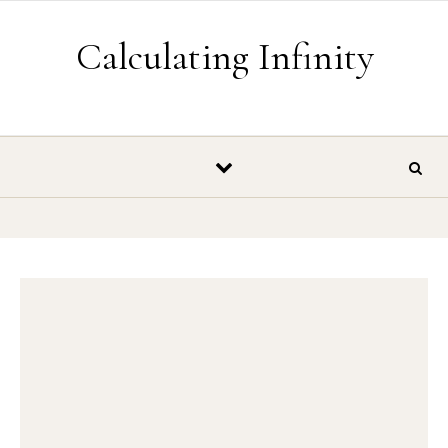
Skip to content
Calculating Infinity