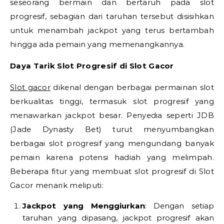
seseorang bermain dan bertaruh pada slot
progresif, sebagian dari taruhan tersebut disisihkan
untuk menambah jackpot yang terus bertambah
hingga ada pemain yang memenangkannya.
Daya Tarik Slot Progresif di Slot Gacor
Slot gacor
dikenal dengan berbagai permainan slot
berkualitas tinggi, termasuk slot progresif yang
menawarkan jackpot besar. Penyedia seperti JDB
(Jade Dynasty Bet) turut menyumbangkan
berbagai slot progresif yang mengundang banyak
pemain karena potensi hadiah yang melimpah.
Beberapa fitur yang membuat slot progresif di Slot
Gacor menarik meliputi:
Jackpot yang Menggiurkan
: Dengan setiap
taruhan yang dipasang, jackpot progresif akan