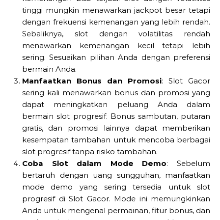
tinggi mungkin menawarkan jackpot besar tetapi
dengan frekuensi kemenangan yang lebih rendah.
Sebaliknya, slot dengan volatilitas rendah
menawarkan kemenangan kecil tetapi lebih
sering. Sesuaikan pilihan Anda dengan preferensi
bermain Anda.
Manfaatkan Bonus dan Promosi
: Slot Gacor
sering kali menawarkan bonus dan promosi yang
dapat meningkatkan peluang Anda dalam
bermain slot progresif. Bonus sambutan, putaran
gratis, dan promosi lainnya dapat memberikan
kesempatan tambahan untuk mencoba berbagai
slot progresif tanpa risiko tambahan.
Coba Slot dalam Mode Demo
: Sebelum
bertaruh dengan uang sungguhan, manfaatkan
mode demo yang sering tersedia untuk slot
progresif di Slot Gacor. Mode ini memungkinkan
Anda untuk mengenal permainan, fitur bonus, dan