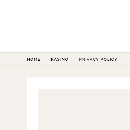
Skip to content
HOME
KASINO
PRIVACY POLICY