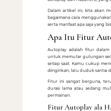
Dalam artikel ini, kita akan 
bagaimana cara menggunaka
serta manfaat apa saja yang bis
Apa Itu Fitur Aut
Autoplay adalah fitur dala
untuk memutar gulungan seca
setiap saat. Kamu cukup men
diinginkan, lalu duduk santai 
Fitur ini sangat berguna, t
durasi lama atau sedang mult
permainan.
Fitur Autoplay ala 