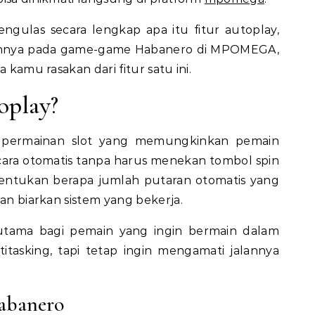
mengulas secara lengkap apa itu fitur autoplay,
nnya pada game-game Habanero di MPOMEGA,
a kamu rasakan dari fitur satu ini.
oplay?
m permainan slot yang memungkinkan pemain
ra otomatis tanpa harus menekan tombol spin
entukan berapa jumlah putaran otomatis yang
dan biarkan sistem yang bekerja.
erutama bagi pemain yang ingin bermain dalam
itasking, tapi tetap ingin mengamati jalannya
Habanero