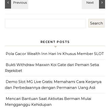
Search
RECENT POSTS
Pola Gacor Wealth Inn Hari Ini Khusus Member SLOT
Bukti Withdraw Maxwin Koi Gate dari Pemain Setia
Rejekibet
Demo Slot MG Live Gratis: Memahami Cara Kerjanya
dan Perbedaannya dengan Permainan Uang Asli
Mencari Bantuan Saat Aktivitas Bermain Mulai
Mengganggu Kehidupan