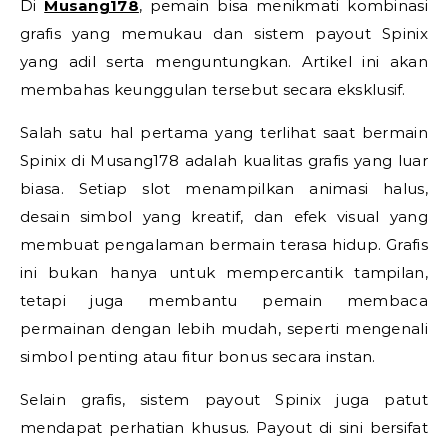
Di
Musang178
, pemain bisa menikmati kombinasi
grafis yang memukau dan sistem payout Spinix
yang adil serta menguntungkan. Artikel ini akan
membahas keunggulan tersebut secara eksklusif.
Salah satu hal pertama yang terlihat saat bermain
Spinix di Musang178 adalah kualitas grafis yang luar
biasa. Setiap slot menampilkan animasi halus,
desain simbol yang kreatif, dan efek visual yang
membuat pengalaman bermain terasa hidup. Grafis
ini bukan hanya untuk mempercantik tampilan,
tetapi juga membantu pemain membaca
permainan dengan lebih mudah, seperti mengenali
simbol penting atau fitur bonus secara instan.
Selain grafis, sistem payout Spinix juga patut
mendapat perhatian khusus. Payout di sini bersifat