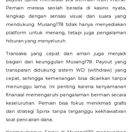
Pemain merasa seolah berada di kasino nyata,
lengkap dengan sensasi visual dan suara yang
mendukung. Musang178 tidak hanya menyediakan
platform untuk menang, tetapi juga pengalaman
hiburan yang menyeluruh.
Transaksi yang cepat dan aman juga menjadi
bagian dari keunggulan Musang178. Payout yang
transparan didukung sistem WD (withdraw) yang
cepat, sehingga kemenangan bisa dicairkan tanpa
menunggu lama. Ini penting karena kenyamanan
finansial memengaruhi pengalaman bermain secara
keseluruhan. Pemain bisa fokus menikmati grafis
dan strategi Spinix tanpa terganggu kekhawatiran
soal pencairan dana.