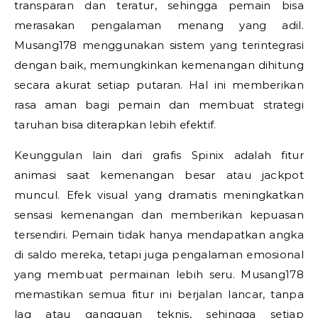
transparan dan teratur, sehingga pemain bisa
merasakan pengalaman menang yang adil.
Musang178 menggunakan sistem yang terintegrasi
dengan baik, memungkinkan kemenangan dihitung
secara akurat setiap putaran. Hal ini memberikan
rasa aman bagi pemain dan membuat strategi
taruhan bisa diterapkan lebih efektif.
Keunggulan lain dari grafis Spinix adalah fitur
animasi saat kemenangan besar atau jackpot
muncul. Efek visual yang dramatis meningkatkan
sensasi kemenangan dan memberikan kepuasan
tersendiri. Pemain tidak hanya mendapatkan angka
di saldo mereka, tetapi juga pengalaman emosional
yang membuat permainan lebih seru. Musang178
memastikan semua fitur ini berjalan lancar, tanpa
lag atau gangguan teknis, sehingga setiap