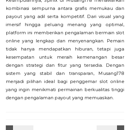
Kesimpulannya, Spinix di Musang178 menawarkan
kombinasi sempurna antara grafis memukau dan
payout yang adil serta kompetitif. Dari visual yang
imersif hingga peluang menang yang optimal,
platform ini memberikan pengalaman bermain slot
online yang lengkap dan menyenangkan. Pemain
tidak hanya mendapatkan hiburan, tetapi juga
kesempatan untuk meraih kemenangan besar
dengan strategi dan fitur yang tersedia. Dengan
sistem yang stabil dan transparan, Musang178
menjadi pilihan ideal bagi penggemar slot online
yang ingin menikmati permainan berkualitas tinggi
dengan pengalaman payout yang memuaskan.