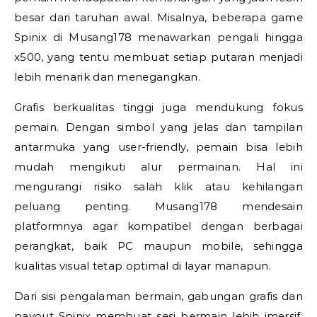
besar dari taruhan awal. Misalnya, beberapa game
Spinix di Musang178 menawarkan pengali hingga
x500, yang tentu membuat setiap putaran menjadi
lebih menarik dan menegangkan.
Grafis berkualitas tinggi juga mendukung fokus
pemain. Dengan simbol yang jelas dan tampilan
antarmuka yang user-friendly, pemain bisa lebih
mudah mengikuti alur permainan. Hal ini
mengurangi risiko salah klik atau kehilangan
peluang penting. Musang178 mendesain
platformnya agar kompatibel dengan berbagai
perangkat, baik PC maupun mobile, sehingga
kualitas visual tetap optimal di layar manapun.
Dari sisi pengalaman bermain, gabungan grafis dan
payout Spinix membuat sesi bermain lebih imersif.