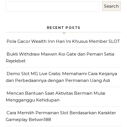
Search
RECENT POSTS
Pola Gacor Wealth Inn Hari Ini Khusus Member SLOT
Bukti Withdraw Maxwin Koi Gate dari Pemain Setia
Rejekibet
Demo Slot MG Live Gratis: Memahami Cara Kerjanya
dan Perbedaannya dengan Permainan Uang Asli
Mencari Bantuan Saat Aktivitas Bermain Mulai
Mengganggu Kehidupan
Cara Memilih Permainan Slot Berdasarkan Karakter
Gameplay Betwin188