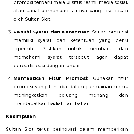
promosi terbaru melalui situs resmi, media sosial,
atau kanal komunikasi lainnya yang disediakan
oleh Sultan Slot.
Penuhi Syarat dan Ketentuan
: Setiap promosi
memiliki syarat dan ketentuan yang perlu
dipenuhi. Pastikan untuk membaca dan
memahami syarat tersebut agar dapat
berpartisipasi dengan lancar.
Manfaatkan Fitur Promosi
: Gunakan fitur
promosi yang tersedia dalam permainan untuk
meningkatkan peluang menang dan
mendapatkan hadiah tambahan.
Kesimpulan
Sultan Slot terus berinovasi dalam memberikan