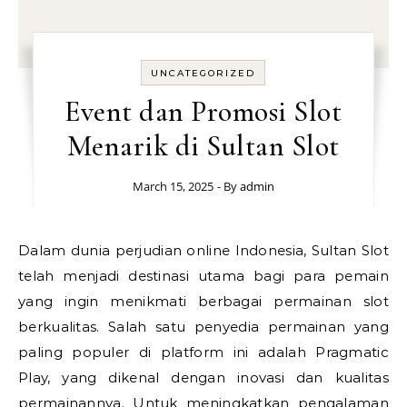
UNCATEGORIZED
Event dan Promosi Slot
Menarik di Sultan Slot
March 15, 2025
- By
admin
Dalam dunia perjudian online Indonesia, Sultan Slot
telah menjadi destinasi utama bagi para pemain
yang ingin menikmati berbagai permainan slot
berkualitas. Salah satu penyedia permainan yang
paling populer di platform ini adalah Pragmatic
Play, yang dikenal dengan inovasi dan kualitas
permainannya. Untuk meningkatkan pengalaman