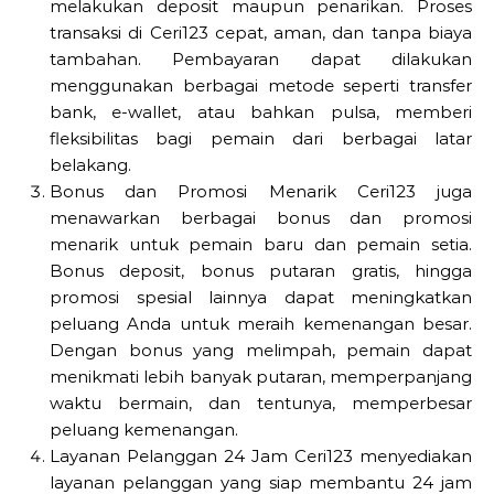
melakukan deposit maupun penarikan. Proses
transaksi di Ceri123 cepat, aman, dan tanpa biaya
tambahan. Pembayaran dapat dilakukan
menggunakan berbagai metode seperti transfer
bank, e-wallet, atau bahkan pulsa, memberi
fleksibilitas bagi pemain dari berbagai latar
belakang.
Bonus dan Promosi Menarik Ceri123 juga
menawarkan berbagai bonus dan promosi
menarik untuk pemain baru dan pemain setia.
Bonus deposit, bonus putaran gratis, hingga
promosi spesial lainnya dapat meningkatkan
peluang Anda untuk meraih kemenangan besar.
Dengan bonus yang melimpah, pemain dapat
menikmati lebih banyak putaran, memperpanjang
waktu bermain, dan tentunya, memperbesar
peluang kemenangan.
Layanan Pelanggan 24 Jam Ceri123 menyediakan
layanan pelanggan yang siap membantu 24 jam