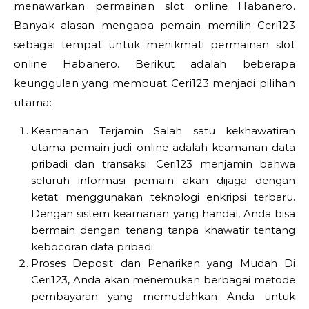
menawarkan permainan slot online Habanero.
Banyak alasan mengapa pemain memilih Ceri123
sebagai tempat untuk menikmati permainan slot
online Habanero. Berikut adalah beberapa
keunggulan yang membuat Ceri123 menjadi pilihan
utama:
Keamanan Terjamin Salah satu kekhawatiran
utama pemain judi online adalah keamanan data
pribadi dan transaksi. Ceri123 menjamin bahwa
seluruh informasi pemain akan dijaga dengan
ketat menggunakan teknologi enkripsi terbaru.
Dengan sistem keamanan yang handal, Anda bisa
bermain dengan tenang tanpa khawatir tentang
kebocoran data pribadi.
Proses Deposit dan Penarikan yang Mudah Di
Ceri123, Anda akan menemukan berbagai metode
pembayaran yang memudahkan Anda untuk