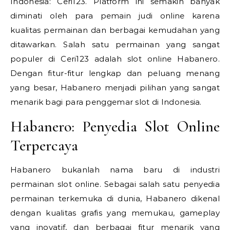
Indonesia: Ceri123. Platform ini semakin banyak
diminati oleh para pemain judi online karena
kualitas permainan dan berbagai kemudahan yang
ditawarkan. Salah satu permainan yang sangat
populer di Ceri123 adalah slot online Habanero.
Dengan fitur-fitur lengkap dan peluang menang
yang besar, Habanero menjadi pilihan yang sangat
menarik bagi para penggemar slot di Indonesia.
Habanero: Penyedia Slot Online
Terpercaya
Habanero bukanlah nama baru di industri
permainan slot online. Sebagai salah satu penyedia
permainan terkemuka di dunia, Habanero dikenal
dengan kualitas grafis yang memukau, gameplay
yang inovatif, dan berbagai fitur menarik yang