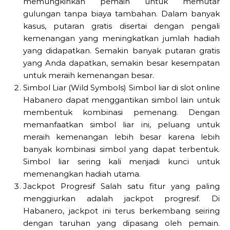
memungkinkan pemain untuk memutar
gulungan tanpa biaya tambahan. Dalam banyak
kasus, putaran gratis disertai dengan pengali
kemenangan yang meningkatkan jumlah hadiah
yang didapatkan. Semakin banyak putaran gratis
yang Anda dapatkan, semakin besar kesempatan
untuk meraih kemenangan besar.
Simbol Liar (Wild Symbols) Simbol liar di slot online
Habanero dapat menggantikan simbol lain untuk
membentuk kombinasi pemenang. Dengan
memanfaatkan simbol liar ini, peluang untuk
meraih kemenangan lebih besar karena lebih
banyak kombinasi simbol yang dapat terbentuk.
Simbol liar sering kali menjadi kunci untuk
memenangkan hadiah utama.
Jackpot Progresif Salah satu fitur yang paling
menggiurkan adalah jackpot progresif. Di
Habanero, jackpot ini terus berkembang seiring
dengan taruhan yang dipasang oleh pemain.