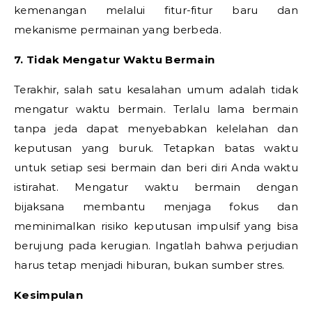
kemenangan melalui fitur-fitur baru dan
mekanisme permainan yang berbeda.
7. Tidak Mengatur Waktu Bermain
Terakhir, salah satu kesalahan umum adalah tidak
mengatur waktu bermain. Terlalu lama bermain
tanpa jeda dapat menyebabkan kelelahan dan
keputusan yang buruk. Tetapkan batas waktu
untuk setiap sesi bermain dan beri diri Anda waktu
istirahat. Mengatur waktu bermain dengan
bijaksana membantu menjaga fokus dan
meminimalkan risiko keputusan impulsif yang bisa
berujung pada kerugian. Ingatlah bahwa perjudian
harus tetap menjadi hiburan, bukan sumber stres.
Kesimpulan