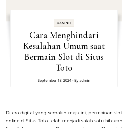
KASINO
Cara Menghindari
Kesalahan Umum saat
Bermain Slot di Situs
Toto
September 18, 2024
- By
admin
Di era digital yang semakin maju ini, permainan slot
online di Situs Toto telah menjadi salah satu hiburan