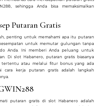
N288, sehingga Anda bisa memaksimalkan
ep Putaran Gratis
uh, penting untuk memahami apa itu putaran
ah kesempatan untuk memutar gulungan tanpa
ldo Anda. Ini memberi Anda peluang untuk
n. Di slot Habanero, putaran gratis biasanya
l tertentu atau melalui fitur bonus yang ada
 cara kerja putaran gratis adalah langkah
nya.
 UGWIN288
ti putaran gratis di slot Habanero adalah