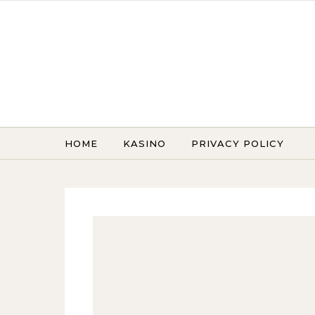
Skip to content
HOME
KASINO
PRIVACY POLICY