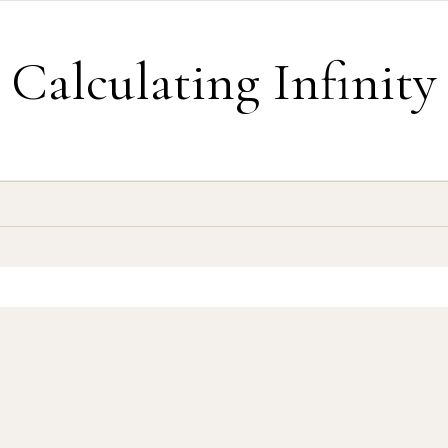
Calculating Infinity