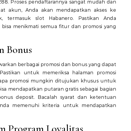
88. Proses pendaftarannya sangat mudah dan
at akun, Anda akan mendapatkan akses ke
k, termasuk slot Habanero. Pastikan Anda
 bisa menikmati semua fitur dan promosi yang
an Bonus
arkan berbagai promosi dan bonus yang dapat
 Pastikan untuk memeriksa halaman promosi
rapa promosi mungkin ditujukan khusus untuk
isa mendapatkan putaran gratis sebagai bagian
onus deposit. Bacalah syarat dan ketentuan
nda memenuhi kriteria untuk mendapatkan
m Program Loyalitas