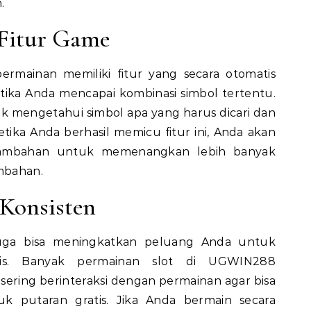
.
Fitur Game
ermainan memiliki fitur yang secara otomatis
tika Anda mencapai kombinasi simbol tertentu.
uk mengetahui simbol apa yang harus dicari dan
etika Anda berhasil memicu fitur ini, Anda akan
ambahan untuk memenangkan lebih banyak
mbahan.
 Konsisten
juga bisa meningkatkan peluang Anda untuk
tis. Banyak permainan slot di UGWIN288
ring berinteraksi dengan permainan agar bisa
k putaran gratis. Jika Anda bermain secara