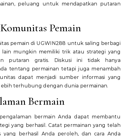
ainan, peluang untuk mendapatkan putaran
n Komunitas Pemain
as pemain di UGWIN288 untuk saling berbagi
lain mungkin memiliki trik atau strategi yang
n putaran gratis. Diskusi ini tidak hanya
da tentang permainan tetapi juga menambah
unitas dapat menjadi sumber informasi yang
ebih terhubung dengan dunia permainan.
alaman Bermain
 pengalaman bermain Anda dapat membantu
egi yang berhasil. Catat permainan yang telah
s yang berhasil Anda peroleh, dan cara Anda