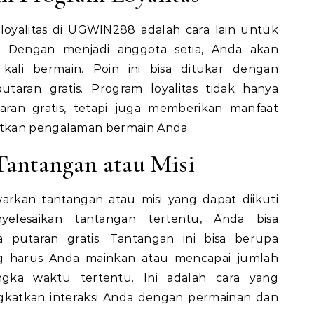
yalitas di UGWIN288 adalah cara lain untuk
. Dengan menjadi anggota setia, Anda akan
ali bermain. Poin ini bisa ditukar dengan
utaran gratis. Program loyalitas tidak hanya
ran gratis, tetapi juga memberikan manfaat
tkan pengalaman bermain Anda.
Tantangan atau Misi
rkan tantangan atau misi yang dapat diikuti
elesaikan tantangan tertentu, Anda bisa
putaran gratis. Tantangan ini bisa berupa
ng harus Anda mainkan atau mencapai jumlah
ngka waktu tertentu. Ini adalah cara yang
atkan interaksi Anda dengan permainan dan