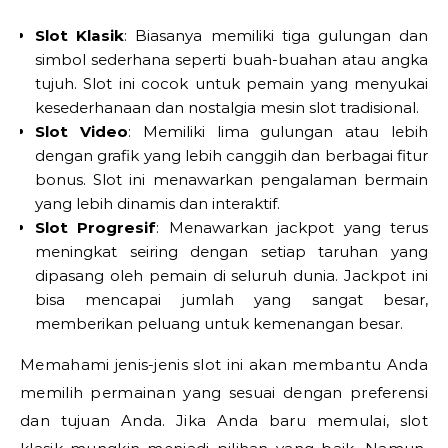
Slot Klasik
: Biasanya memiliki tiga gulungan dan
simbol sederhana seperti buah-buahan atau angka
tujuh. Slot ini cocok untuk pemain yang menyukai
kesederhanaan dan nostalgia mesin slot tradisional.
Slot Video
: Memiliki lima gulungan atau lebih
dengan grafik yang lebih canggih dan berbagai fitur
bonus. Slot ini menawarkan pengalaman bermain
yang lebih dinamis dan interaktif.
Slot Progresif
: Menawarkan jackpot yang terus
meningkat seiring dengan setiap taruhan yang
dipasang oleh pemain di seluruh dunia. Jackpot ini
bisa mencapai jumlah yang sangat besar,
memberikan peluang untuk kemenangan besar.
Memahami jenis-jenis slot ini akan membantu Anda
memilih permainan yang sesuai dengan preferensi
dan tujuan Anda. Jika Anda baru memulai, slot