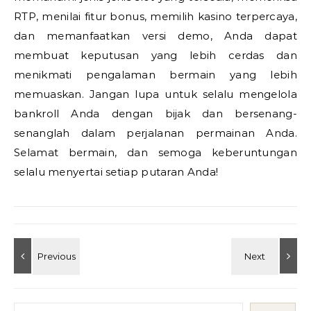
RTP, menilai fitur bonus, memilih kasino terpercaya,
dan memanfaatkan versi demo, Anda dapat
membuat keputusan yang lebih cerdas dan
menikmati pengalaman bermain yang lebih
memuaskan. Jangan lupa untuk selalu mengelola
bankroll Anda dengan bijak dan bersenang-
senanglah dalam perjalanan permainan Anda.
Selamat bermain, dan semoga keberuntungan
selalu menyertai setiap putaran Anda!