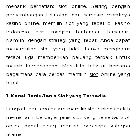
menarik perhatian: slot online. Seiring dengan
perkembangan teknologi dan semakin maraknya
kasino online, memilih slot yang tepat di kasino
Indonesia bisa menjadi tantangan tersendiri.
Namun, dengan strategi yang tepat, Anda dapat
menemukan slot yang tidak hanya menghibur
tetapi juga memberikan peluang terbaik untuk
meraih kemenangan. Mari kita telusuri bersama
bagaimana cara cerdas memilih
slot
online yang
tepat.
1. Kenali Jenis-Jenis Slot yang Tersedia
Langkah pertama dalam memilih slot online adalah
memahami berbagai jenis slot yang tersedia. Slot
online dapat dibagi menjadi beberapa kategori
utama: