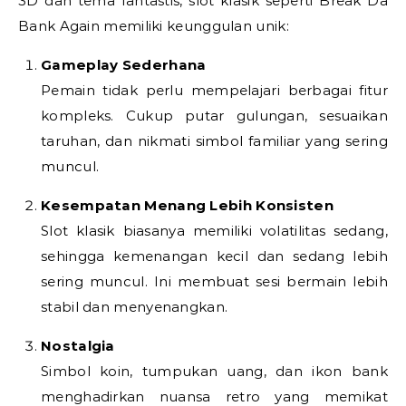
3D dan tema fantastis, slot klasik seperti Break Da
Bank Again memiliki keunggulan unik:
Gameplay Sederhana
Pemain tidak perlu mempelajari berbagai fitur
kompleks. Cukup putar gulungan, sesuaikan
taruhan, dan nikmati simbol familiar yang sering
muncul.
Kesempatan Menang Lebih Konsisten
Slot klasik biasanya memiliki volatilitas sedang,
sehingga kemenangan kecil dan sedang lebih
sering muncul. Ini membuat sesi bermain lebih
stabil dan menyenangkan.
Nostalgia
Simbol koin, tumpukan uang, dan ikon bank
menghadirkan nuansa retro yang memikat