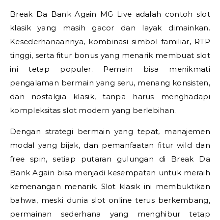
Break Da Bank Again MG Live adalah contoh slot
klasik yang masih gacor dan layak dimainkan.
Kesederhanaannya, kombinasi simbol familiar, RTP
tinggi, serta fitur bonus yang menarik membuat slot
ini tetap populer. Pemain bisa menikmati
pengalaman bermain yang seru, menang konsisten,
dan nostalgia klasik, tanpa harus menghadapi
kompleksitas slot modern yang berlebihan.
Dengan strategi bermain yang tepat, manajemen
modal yang bijak, dan pemanfaatan fitur wild dan
free spin, setiap putaran gulungan di Break Da
Bank Again bisa menjadi kesempatan untuk meraih
kemenangan menarik. Slot klasik ini membuktikan
bahwa, meski dunia slot online terus berkembang,
permainan sederhana yang menghibur tetap