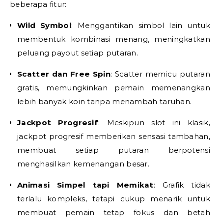
beberapa fitur:
Wild Symbol
: Menggantikan simbol lain untuk
membentuk kombinasi menang, meningkatkan
peluang payout setiap putaran.
Scatter dan Free Spin
: Scatter memicu putaran
gratis, memungkinkan pemain memenangkan
lebih banyak koin tanpa menambah taruhan.
Jackpot Progresif
: Meskipun slot ini klasik,
jackpot progresif memberikan sensasi tambahan,
membuat setiap putaran berpotensi
menghasilkan kemenangan besar.
Animasi Simpel tapi Memikat
: Grafik tidak
terlalu kompleks, tetapi cukup menarik untuk
membuat pemain tetap fokus dan betah