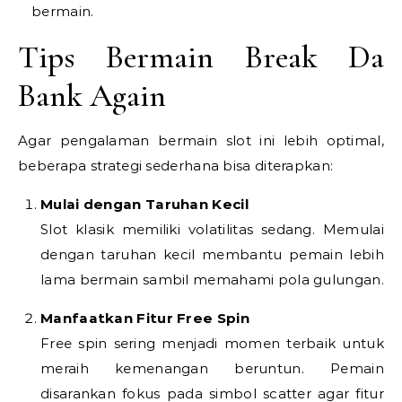
bermain.
Tips Bermain Break Da
Bank Again
Agar pengalaman bermain slot ini lebih optimal,
beberapa strategi sederhana bisa diterapkan:
Mulai dengan Taruhan Kecil
Slot klasik memiliki volatilitas sedang. Memulai
dengan taruhan kecil membantu pemain lebih
lama bermain sambil memahami pola gulungan.
Manfaatkan Fitur Free Spin
Free spin sering menjadi momen terbaik untuk
meraih kemenangan beruntun. Pemain
disarankan fokus pada simbol scatter agar fitur