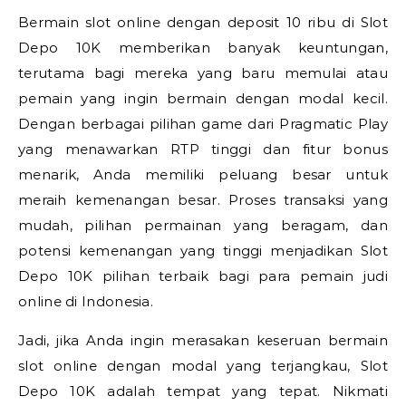
Bermain slot online dengan deposit 10 ribu di Slot
Depo 10K memberikan banyak keuntungan,
terutama bagi mereka yang baru memulai atau
pemain yang ingin bermain dengan modal kecil.
Dengan berbagai pilihan game dari Pragmatic Play
yang menawarkan RTP tinggi dan fitur bonus
menarik, Anda memiliki peluang besar untuk
meraih kemenangan besar. Proses transaksi yang
mudah, pilihan permainan yang beragam, dan
potensi kemenangan yang tinggi menjadikan Slot
Depo 10K pilihan terbaik bagi para pemain judi
online di Indonesia.
Jadi, jika Anda ingin merasakan keseruan bermain
slot online dengan modal yang terjangkau, Slot
Depo 10K adalah tempat yang tepat. Nikmati