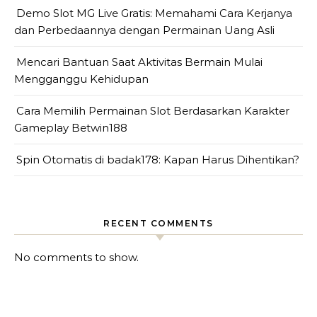
Demo Slot MG Live Gratis: Memahami Cara Kerjanya
dan Perbedaannya dengan Permainan Uang Asli
Mencari Bantuan Saat Aktivitas Bermain Mulai
Mengganggu Kehidupan
Cara Memilih Permainan Slot Berdasarkan Karakter
Gameplay Betwin188
Spin Otomatis di badak178: Kapan Harus Dihentikan?
RECENT COMMENTS
No comments to show.