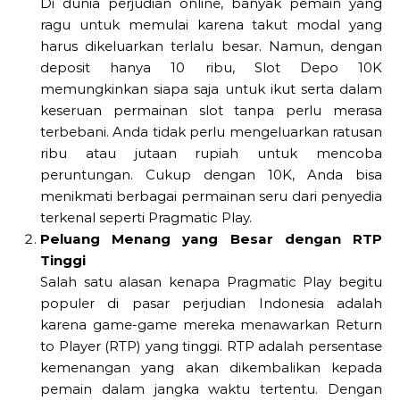
Di dunia perjudian online, banyak pemain yang
ragu untuk memulai karena takut modal yang
harus dikeluarkan terlalu besar. Namun, dengan
deposit hanya 10 ribu, Slot Depo 10K
memungkinkan siapa saja untuk ikut serta dalam
keseruan permainan slot tanpa perlu merasa
terbebani. Anda tidak perlu mengeluarkan ratusan
ribu atau jutaan rupiah untuk mencoba
peruntungan. Cukup dengan 10K, Anda bisa
menikmati berbagai permainan seru dari penyedia
terkenal seperti Pragmatic Play.
Peluang Menang yang Besar dengan RTP
Tinggi
Salah satu alasan kenapa Pragmatic Play begitu
populer di pasar perjudian Indonesia adalah
karena game-game mereka menawarkan Return
to Player (RTP) yang tinggi. RTP adalah persentase
kemenangan yang akan dikembalikan kepada
pemain dalam jangka waktu tertentu. Dengan