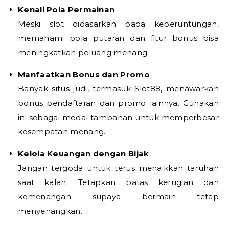
Kenali Pola Permainan
Meski slot didasarkan pada keberuntungan,
memahami pola putaran dan fitur bonus bisa
meningkatkan peluang menang.
Manfaatkan Bonus dan Promo
Banyak situs judi, termasuk Slot88, menawarkan
bonus pendaftaran dan promo lainnya. Gunakan
ini sebagai modal tambahan untuk memperbesar
kesempatan menang.
Kelola Keuangan dengan Bijak
Jangan tergoda untuk terus menaikkan taruhan
saat kalah. Tetapkan batas kerugian dan
kemenangan supaya bermain tetap
menyenangkan.