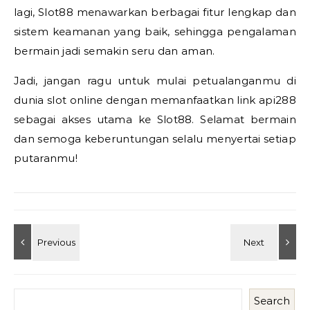
lagi, Slot88 menawarkan berbagai fitur lengkap dan
sistem keamanan yang baik, sehingga pengalaman
bermain jadi semakin seru dan aman.
Jadi, jangan ragu untuk mulai petualanganmu di
dunia slot online dengan memanfaatkan link api288
sebagai akses utama ke Slot88. Selamat bermain
dan semoga keberuntungan selalu menyertai setiap
putaranmu!
Search