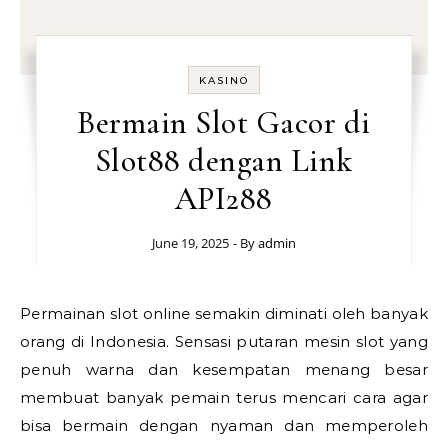
KASINO
Bermain Slot Gacor di
Slot88 dengan Link
API288
June 19, 2025
- By
admin
Permainan slot online semakin diminati oleh banyak
orang di Indonesia. Sensasi putaran mesin slot yang
penuh warna dan kesempatan menang besar
membuat banyak pemain terus mencari cara agar
bisa bermain dengan nyaman dan memperoleh