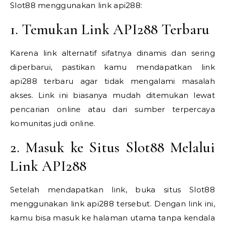
Slot88 menggunakan link api288:
1. Temukan Link API288 Terbaru
Karena link alternatif sifatnya dinamis dan sering
diperbarui, pastikan kamu mendapatkan link
api288 terbaru agar tidak mengalami masalah
akses. Link ini biasanya mudah ditemukan lewat
pencarian online atau dari sumber terpercaya
komunitas judi online.
2. Masuk ke Situs Slot88 Melalui
Link API288
Setelah mendapatkan link, buka situs Slot88
menggunakan link api288 tersebut. Dengan link ini,
kamu bisa masuk ke halaman utama tanpa kendala