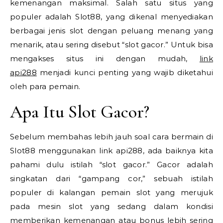
kemenangan maksimal. Salah satu situs yang
populer adalah Slot88, yang dikenal menyediakan
berbagai jenis slot dengan peluang menang yang
menarik, atau sering disebut “slot gacor.” Untuk bisa
mengakses situs ini dengan mudah,
link
api288
menjadi kunci penting yang wajib diketahui
oleh para pemain.
Apa Itu Slot Gacor?
Sebelum membahas lebih jauh soal cara bermain di
Slot88 menggunakan link api288, ada baiknya kita
pahami dulu istilah “slot gacor.” Gacor adalah
singkatan dari “gampang cor,” sebuah istilah
populer di kalangan pemain slot yang merujuk
pada mesin slot yang sedang dalam kondisi
memberikan kemenangan atau bonus lebih sering