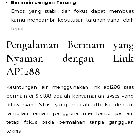
Bermain dengan Tenang
Emosi yang stabil dan fokus dapat membuat
kamu mengambil keputusan taruhan yang lebih
tepat.
Pengalaman Bermain yang
Nyaman dengan Link
API288
Keuntungan lain menggunakan link api288 saat
bermain di Slot88 adalah kenyamanan akses yang
ditawarkan. Situs yang mudah dibuka dengan
tampilan ramah pengguna membantu pemain
tetap fokus pada permainan tanpa gangguan
teknis.